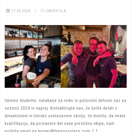
27.05.2024
OBVESTILA
Iščemo študente, natakarje za redni in polovični delovni čas za
sezono 2024 in naprej. Kontaktirajte nas, če želite delati v
dinamičnem in timsko usmerjenem okolju. če menite, da imate
kvalifikacije, da postanete del naše prestižne ekipe, nam
pošljite email na burger@thepopsplace.com. […]