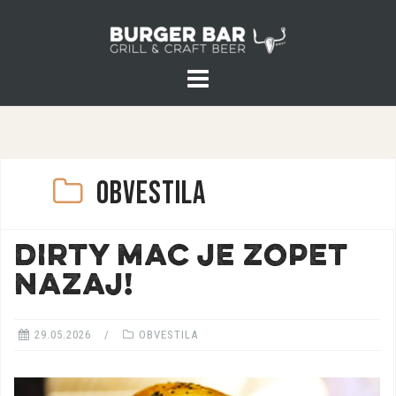
Pojdite
na
vsebino
OBVESTILA
DIRTY MAC JE ZOPET
NAZAJ!
29.05.2026
OBVESTILA