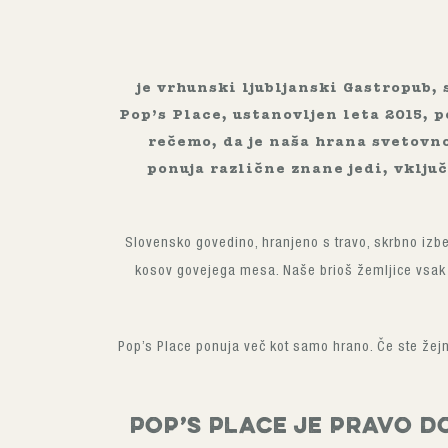
je vrhunski ljubljanski Gastropub, 
Pop’s Place, ustanovljen leta 2015,
rečemo, da je naša hrana svetovn
ponuja različne znane jedi, vklj
Slovensko govedino, hranjeno s travo, skrbno izbe
kosov govejega mesa. Naše brioš žemljice vsak 
Pop’s Place ponuja več kot samo hrano. Če ste žejni
Pop’s Place je pravo d