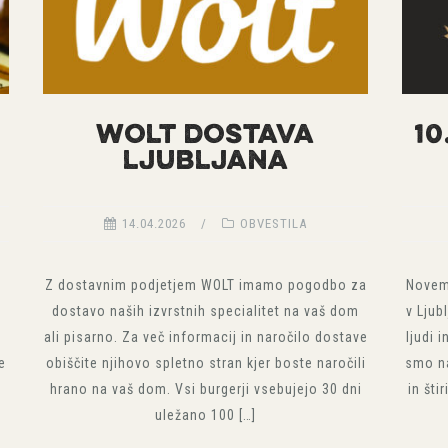
WOLT DOSTAVA
10
LJUBLJANA
14.04.2026
OBVESTILA
m
Z dostavnim podjetjem WOLT imamo pogodbo za
Novem
dostavo naših izvrstnih specialitet na vaš dom
v Ljub
ali pisarno. Za več informacij in naročilo dostave
ljudi 
e
obiščite njihovo spletno stran kjer boste naročili
smo na
hrano na vaš dom. Vsi burgerji vsebujejo 30 dni
in št
uležano 100 […]