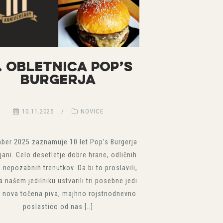
. Obletnica Pop’s
Burgerja
10.11.2025
NOVICE
ber 2025 zaznamuje 10 let Pop’s Burgerja
ljani. Celo desetletje dobre hrane, odličnih
in nepozabnih trenutkov. Da bi to proslavili,
 našem jedilniku ustvarili tri posebne jedi
iri nova točena piva, majhno rojstnodnevno
poslastico od nas […]