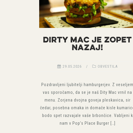
DIRTY MAC JE ZOPET
NAZAJ!
29.05.2026
OBVESTILA
Pozdravljeni ljubitelji hamburgerjev. Z veselje
vas sporočamo, da se je naš Dity Mac vrnil na
menu. Zorjena dvojna goveja pleskavica, sir
čedar, posebna omaka in domače kisle kumaric
bodo spet razvajale vaše brbončice. Vabljeni k
nam v Pop’s Place Burger […]