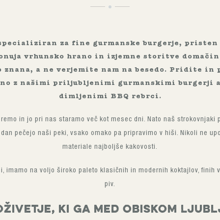
specializiran za fine gurmanske burgerje, pristen 
 ponuja vrhunsko hrano in izjemne storitve domačin
o znana, a ne verjemite nam na besedo. Pridite in 
učno z našimi priljubljenimi gurmanskimi burgerji 
dimljenimi BBQ rebrci.
remo in jo pri nas staramo več kot mesec dni. Nato naš strokovnjaki p
dan pečejo naši peki, vsako omako pa pripravimo v hiši. Nikoli ne u
materiale najboljše kakovosti.
, imamo na voljo široko paleto klasičnih in modernih koktajlov, finih v
piv.
oživetje, ki ga med obiskom Ljubl