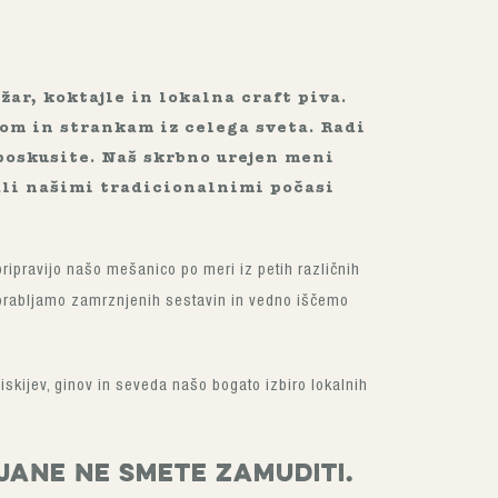
žar, koktajle in lokalna craft piva.
om in strankam iz celega sveta. Radi
poskusite. Naš skrbno urejen meni
ali našimi tradicionalnimi počasi
ripravijo našo mešanico po meri iz petih različnih
porabljamo zamrznjenih sestavin in vedno iščemo
iskijev, ginov in seveda našo bogato izbiro lokalnih
jane ne smete zamuditi.