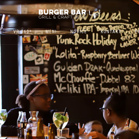
VR 360º
MENI
NOVICE
KONTAKT
P